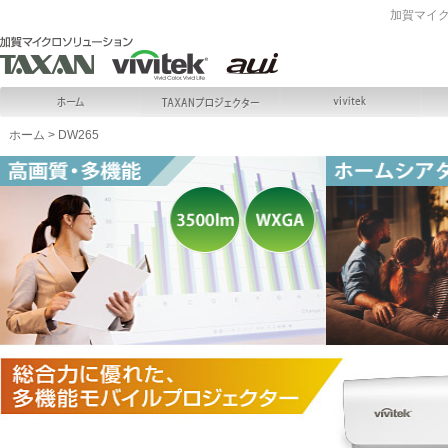
加賀マイ
ホーム
>
DW265