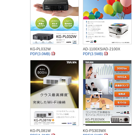
KG-PL032W
AD-1100XS/AD-2100X
PDF(3.0MB)
PDF(3.5MB)
KG-PL081W
KG-PS303WX