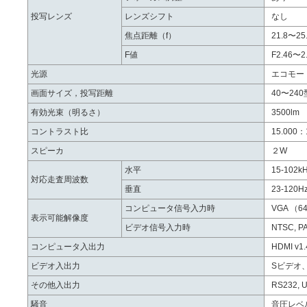
投写レンズ
レンズシフト
なし
焦点距離（f）
21.8〜25
F値
F2.46〜2
光源
エコモード
画面サイズ，投写距離
40〜240
有効光束（明るさ）
3500lm
コントラスト比
15.000：
スピーカ
２W
水平
15-102k
対応走査周波数
垂直
23-120H
コンピュータ信号入力時
VGA （64
表示可能解像度
ビデオ信号入力時
NTSC, PA
コンピュータ入出力
HDMI v
ビデオ入出力
Sビデオ
その他入出力
RS232
騒音
音圧レベ