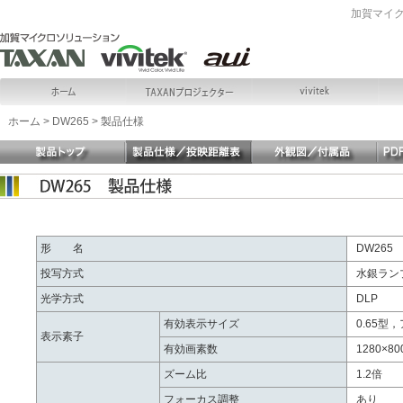
加賀マイ
ホーム
>
DW265
>
製品仕様
形 名
DW265
投写方式
水銀ラン
光学方式
DLP
有効表示サイズ
0.65型
表示素子
有効画素数
1280×80
ズーム比
1.2倍
フォーカス調整
あり